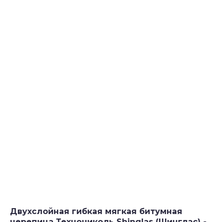
Двухслойная гибкая мягкая битумная
черепица Технониколь Shinglas (Шинглас) -